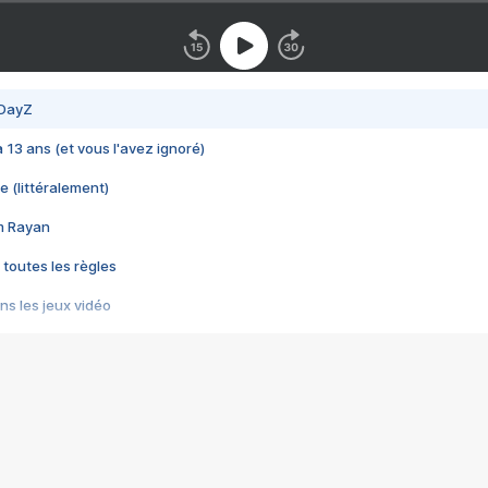
 DayZ
 a 13 ans (et vous l'avez ignoré)
e (littéralement)
im Rayan
 toutes les règles
s les jeux vidéo
us choquant de Rockstar ? - Le scandale BULLY
e plus moche de Steam
du RÊVE tourne au CAUCHEMAR
pendant 8 heures