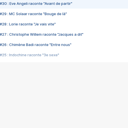
#30 : Eve Angeli raconte "Avant de partir"
#29 : MC Solaar raconte "Bouge de là"
28 : Lorie raconte "Je vais vite"
#27 : Christophe Willem raconte "Jacques a dit"
#26 : Chimène Badi raconte "Entre nous"
#25 : Indochine raconte "3e sexe"
#24 : Zaho raconte "C'est chelou"
#23 : Patrick Bruel raconte "Au café des délices"
#22 : Kyo raconte "Le chemin"
#21 : Nolwenn Leroy raconte "Cassé"
#20 : Patrick Hernandez raconte "Born to be alive"
#19 : Lorie raconte "Près de moi"
#18 : Michael Jones raconte "A nos actes manqués" (avec Jean-Jacque