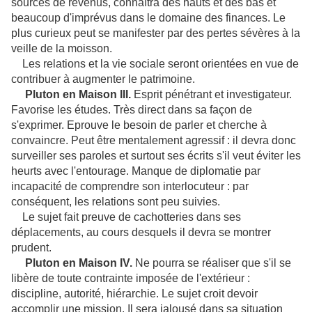
sources de revenus, connaîtra des hauts et des bas et
beaucoup d'imprévus dans le domaine des finances. Le
plus curieux peut se manifester par des pertes sévères à la
veille de la moisson.
Les relations et la vie sociale seront orientées en vue de
contribuer à augmenter le patrimoine.
Pluton en Maison III.
Esprit pénétrant et investigateur.
Favorise les études. Très direct dans sa façon de
s'exprimer. Eprouve le besoin de parler et cherche à
convaincre. Peut être mentalement agressif : il devra donc
surveiller ses paroles et surtout ses écrits s'il veut éviter les
heurts avec l'entourage. Manque de diplomatie par
incapacité de comprendre son interlocuteur : par
conséquent, les relations sont peu suivies.
Le sujet fait preuve de cachotteries dans ses
déplacements, au cours desquels il devra se montrer
prudent.
Pluton en Maison IV.
Ne pourra se réaliser que s'il se
libère de toute contrainte imposée de l'extérieur :
discipline, autorité, hiérarchie. Le sujet croit devoir
accomplir une mission. Il sera jalousé dans sa situation