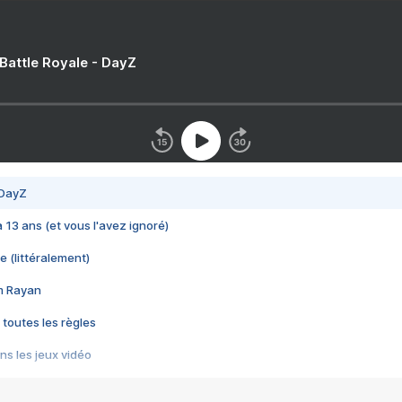
 Battle Royale - DayZ
 DayZ
 a 13 ans (et vous l'avez ignoré)
e (littéralement)
im Rayan
 toutes les règles
s les jeux vidéo
us choquant de Rockstar ? - Le scandale BULLY