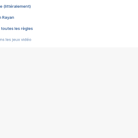
e (littéralement)
im Rayan
 toutes les règles
s les jeux vidéo
us choquant de Rockstar ? - Le scandale BULLY
e plus moche de Steam
du RÊVE tourne au CAUCHEMAR
pendant 8 heures
it… à tort
umiliés par un jeu vidéo
ire - Final Fantasy 8
ti un empire - Age of Empires