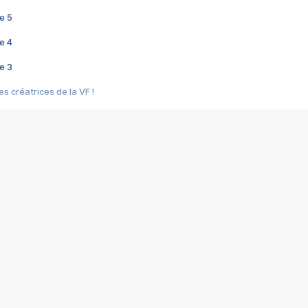
e 5
e 4
e 3
s créatrices de la VF !
e 2
e 1
e Mektoub My Love arrive enfin ! Rencontre avec Shaïn Boumedine et Sal
i : après Toni en famille
elle réalise le bouleversant Dites lui que je l'aime
ais ! Rencontre autour de Vie privée de Rebecca Zlotowski
 de Marguerite, Grave... Rencontre avec Ella Rumpf
 Les Rêveurs, un film intime sur la santé mentale