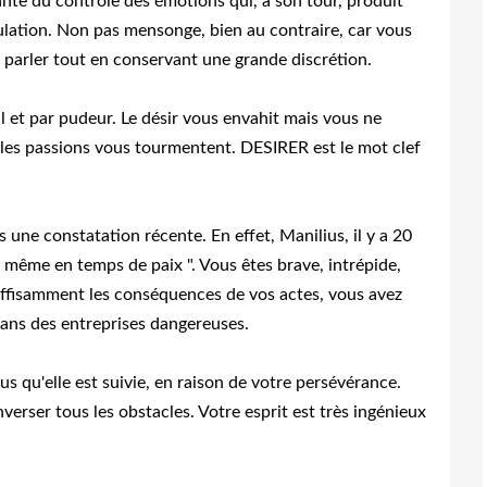
nte du contrôle des émotions qui, à son tour, produit
ulation. Non pas mensonge, bien au contraire, car vous
 parler tout en conservant une grande discrétion.
 et par pudeur. Le désir vous envahit mais vous ne
e les passions vous tourmentent. DESIRER est le mot clef
s une constatation récente. En effet, Manilius, il y a 20
, même en temps de paix ". Vous êtes brave, intrépide,
suffisamment les conséquences de vos actes, vous avez
dans des entreprises dangereuses.
s qu'elle est suivie, en raison de votre persévérance.
verser tous les obstacles. Votre esprit est très ingénieux