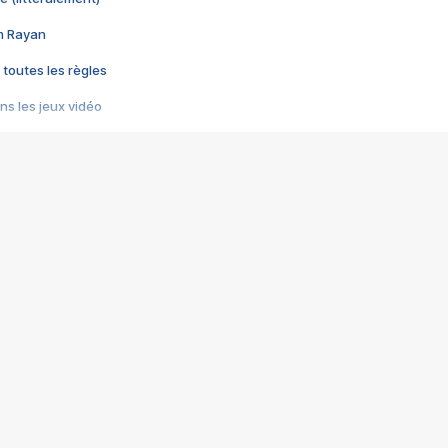
im Rayan
 toutes les règles
s les jeux vidéo
us choquant de Rockstar ? - Le scandale BULLY
e plus moche de Steam
du RÊVE tourne au CAUCHEMAR
pendant 8 heures
it… à tort
umiliés par un jeu vidéo
ire - Final Fantasy 8
ti un empire - Age of Empires
story DOFUS