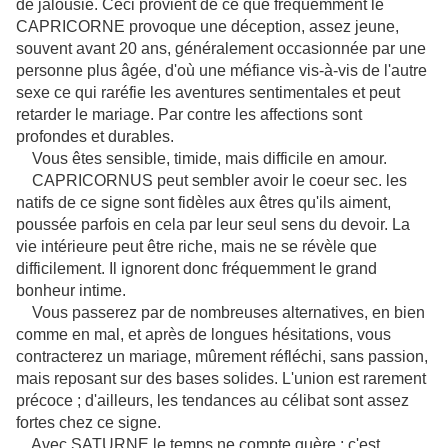
de jalousie. Ceci provient de ce que fréquemment le
CAPRICORNE provoque une déception, assez jeune,
souvent avant 20 ans, généralement occasionnée par une
personne plus âgée, d'où une méfiance vis-à-vis de l'autre
sexe ce qui raréfie les aventures sentimentales et peut
retarder le mariage. Par contre les affections sont
profondes et durables.
Vous êtes sensible, timide, mais difficile en amour.
CAPRICORNUS peut sembler avoir le coeur sec. les
natifs de ce signe sont fidèles aux êtres qu'ils aiment,
poussée parfois en cela par leur seul sens du devoir. La
vie intérieure peut être riche, mais ne se révèle que
difficilement. Il ignorent donc fréquemment le grand
bonheur intime.
Vous passerez par de nombreuses alternatives, en bien
comme en mal, et après de longues hésitations, vous
contracterez un mariage, mûrement réfléchi, sans passion,
mais reposant sur des bases solides. L'union est rarement
précoce ; d'ailleurs, les tendances au célibat sont assez
fortes chez ce signe.
Avec SATURNE le temps ne compte guère ; c'est