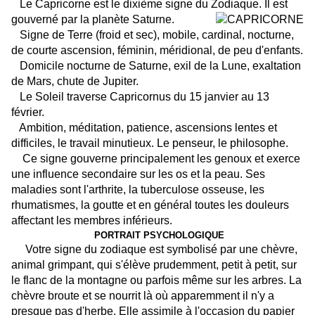
Le Capricorne est le dixième signe du Zodiaque. Il est
gouverné
par la planète Saturne.
Signe de Terre (froid et sec), mobile, cardinal, nocturne,
de courte ascension, féminin, méridional, de peu d'enfants.
Domicile nocturne de Saturne, exil de la Lune, exaltation
de Mars, chute de Jupiter.
Le Soleil traverse Capricornus du 15 janvier au 13
février.
Ambition, méditation, patience, ascensions lentes et
difficiles, le travail minutieux. Le penseur, le philosophe.
Ce signe gouverne principalement les genoux et exerce
une influence secondaire sur les os et la peau. Ses
maladies sont l'arthrite, la tuberculose osseuse, les
rhumatismes, la goutte et en général toutes les douleurs
affectant les membres inférieurs.
PORTRAIT PSYCHOLOGIQUE
Votre signe du zodiaque est symbolisé par une chèvre,
animal grimpant, qui s'élève prudemment, petit à petit, sur
le flanc de la montagne ou parfois même sur les arbres. La
chèvre broute et se nourrit là où apparemment il n'y a
presque pas d'herbe. Elle assimile à l'occasion du papier